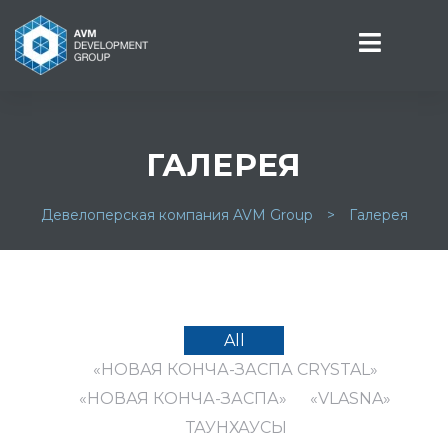
ГАЛЕРЕЯ
СТИ
Девелоперская компания AVM Group
>
Галерея
All
«НОВАЯ КОНЧА-ЗАСПА CRYSTAL»
«НОВАЯ КОНЧА-ЗАСПА»
«VLASNA»
ТАУНХАУСЫ